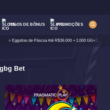
JOGOS DE BÔNUS
PROMOÇÕES
ras de Páscoa Até R$36.000 + 2,000 GG
⭐ 2 Gols à Frente Pag
agbg Bet