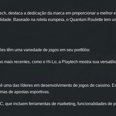
ech, destaca a dedicação da marca em proporcionar a melhor ex
lidade. Baseado na roleta europeia, o Quantum Roulette tem um 
es têm uma variedade de jogos em seu portfólio:
 os mais recentes, como o Hi-Lo, a Playtech mostra sua versat
 uma das líderes em desenvolvimento de jogos de cassino. Es
mas de apostas esportivas.
C, que incluem ferramentas de marketing, funcionalidades de 