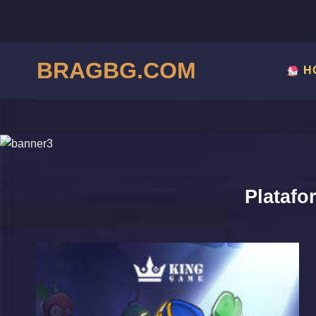
BRAGBG.COM
H
Platafo