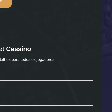
US
et Cassino
alhes para todos os jogadores.