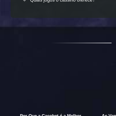
Por Que a Cacobet é a Melhor
As Van