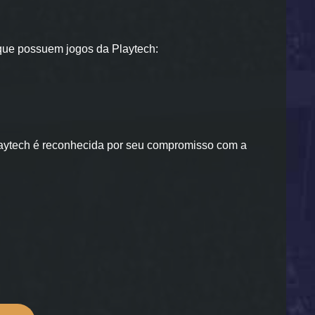
 que possuem jogos da Playtech:
laytech é reconhecida por seu compromisso com a