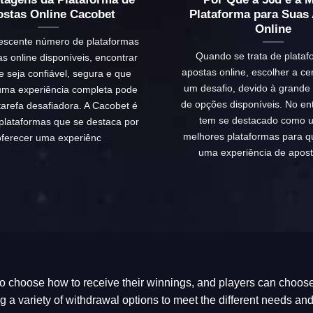
stas Online Cacobet
Plataforma para Suas
Online
escente número de plataformas
Quando se trata de plataf
s online disponíveis, encontrar
apostas online, escolher a ce
 seja confiável, segura e que
um desafio, devido à grande
uma experiência completa pode
de opções disponíveis. No en
tarefa desafiadora. A Cacobet é
tem se destacado como 
plataformas que se destaca por
melhores plataformas para 
oferecer uma experiênc
uma experiência de apos
y to choose how to receive their winnings, and players can choos
 variety of withdrawal options to meet the different needs and p