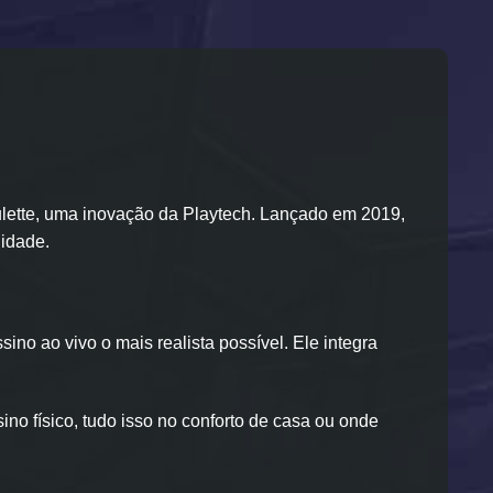
ulette, uma inovação da Playtech. Lançado em 2019,
lidade.
o ao vivo o mais realista possível. Ele integra
no físico, tudo isso no conforto de casa ou onde