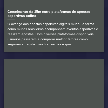
Crescimento da 35m entre plataformas de apostas
esportivas online
O avanço das apostas esportivas digitais mudou a forma
como muitos brasileiros acompanham eventos esportivos e
realizam apostas. Com diversas plataformas disponíveis,
usuários passaram a comparar melhor fatores como
segurança, rapidez nas transações e qua