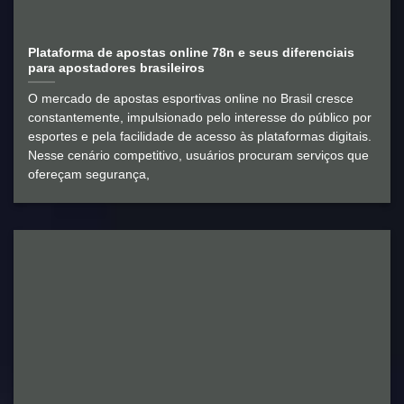
Plataforma de apostas online 78n e seus diferenciais
para apostadores brasileiros
O mercado de apostas esportivas online no Brasil cresce
constantemente, impulsionado pelo interesse do público por
esportes e pela facilidade de acesso às plataformas digitais.
Nesse cenário competitivo, usuários procuram serviços que
ofereçam segurança,