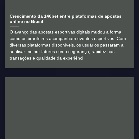
Crescimento da 140bet entre plataformas de apostas
online no Brasil
O avanço das apostas esportivas digitais mudou a forma
como os brasileiros acompanham eventos esportivos. Com
diversas plataformas disponíveis, os usuários passaram a
analisar melhor fatores como segurança, rapidez nas
transações e qualidade da experiênci