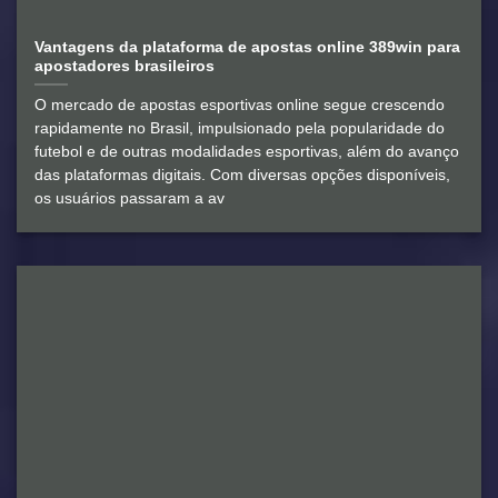
Vantagens da plataforma de apostas online 389win para
apostadores brasileiros
O mercado de apostas esportivas online segue crescendo
rapidamente no Brasil, impulsionado pela popularidade do
futebol e de outras modalidades esportivas, além do avanço
das plataformas digitais. Com diversas opções disponíveis,
os usuários passaram a av