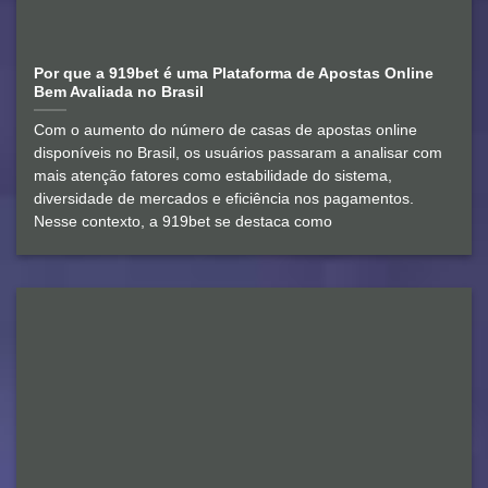
Por que a 919bet é uma Plataforma de Apostas Online
Bem Avaliada no Brasil
Com o aumento do número de casas de apostas online
disponíveis no Brasil, os usuários passaram a analisar com
mais atenção fatores como estabilidade do sistema,
diversidade de mercados e eficiência nos pagamentos.
Nesse contexto, a 919bet se destaca como