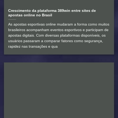
Crescimento da plataforma 389win entre sites de
apostas online no Brasil
As apostas esportivas online mudaram a forma como muitos
brasileiros acompanham eventos esportivos e participam de
apostas digitais. Com diversas plataformas disponíveis, os
usuários passaram a comparar fatores como segurança,
rapidez nas transações e qua