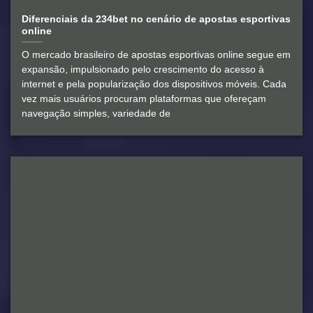
Diferenciais da 234bet no cenário de apostas esportivas
online
O mercado brasileiro de apostas esportivas online segue em
expansão, impulsionado pelo crescimento do acesso à
internet e pela popularização dos dispositivos móveis. Cada
vez mais usuários procuram plataformas que ofereçam
navegação simples, variedade de