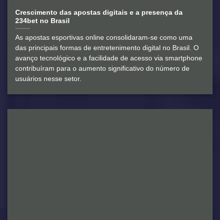
Crescimento das apostas digitais e a presença da
234bet no Brasil
As apostas esportivas online consolidaram-se como uma
das principais formas de entretenimento digital no Brasil. O
avanço tecnológico e a facilidade de acesso via smartphone
contribuíram para o aumento significativo do número de
usuários nesse setor.