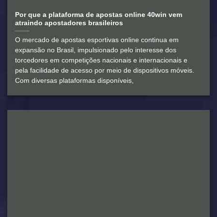
Por que a plataforma de apostas online 40win vem
atraindo apostadores brasileiros
O mercado de apostas esportivas online continua em
expansão no Brasil, impulsionado pelo interesse dos
torcedores em competições nacionais e internacionais e
pela facilidade de acesso por meio de dispositivos móveis.
Com diversas plataformas disponíveis,