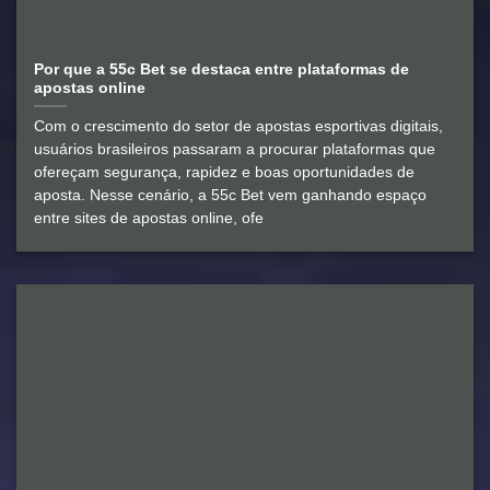
Por que a 55c Bet se destaca entre plataformas de
apostas online
Com o crescimento do setor de apostas esportivas digitais,
usuários brasileiros passaram a procurar plataformas que
ofereçam segurança, rapidez e boas oportunidades de
aposta. Nesse cenário, a 55c Bet vem ganhando espaço
entre sites de apostas online, ofe