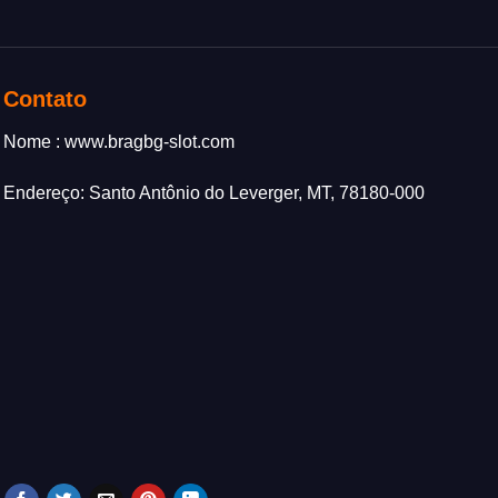
Contato
Nome : www.bragbg-slot.com
Endereço: Santo Antônio do Leverger, MT, 78180-000