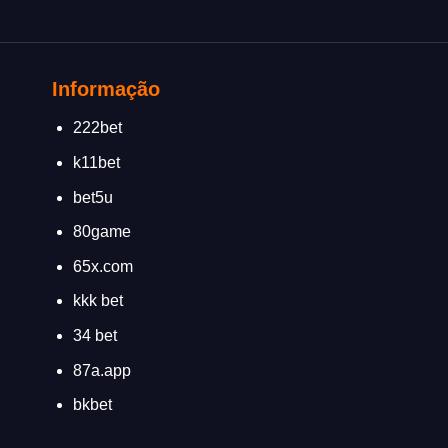
Informação
222bet
k11bet
bet5u
80game
65x.com
kkk bet
34 bet
87a.app
bkbet