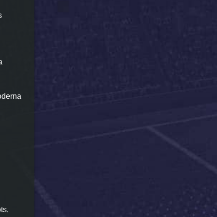
s
a
oderna
ts,