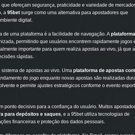
s que ofereçam segurança, praticidade e variedade de mercado
o, a
95bet
surge como uma alternativa para apostadores que
biente digital.
ha de uma plataforma é a facilidade de navegação. A
plataforma
nizada, permitindo que usuários encontrem rapidamente jogos 
almente importante para quem realiza apostas ao vivo, já que 
cisões rápidas.
 o sistema de apostas ao vivo. Uma
plataforma de apostas co
ndamento do jogo enquanto novas apostas são realizadas dura
olvente e permite ajustes estratégicos conforme o evento esport
 ponto decisivo para a confiança do usuário. Muitos apostado
ra para depósitos e saques
, e a 95bet utiliza tecnologias de
ções financeiras e proteção dos dados pessoais.