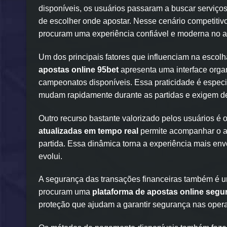
disponíveis, os usuários passaram a buscar serviço
de escolher onde apostar. Nesse cenário competitiv
procuram uma experiência confiável e moderna no am
Um dos principais fatores que influenciam na escol
apostas online 95bet
apresenta uma interface orga
campeonatos disponíveis. Essa praticidade é especi
mudam rapidamente durante as partidas e exigem de
Outro recurso bastante valorizado pelos usuários é
atualizadas em tempo real
permite acompanhar o a
partida. Essa dinâmica torna a experiência mais env
evolui.
A segurança das transações financeiras também é um
procuram uma
plataforma de apostas online segu
proteção que ajudam a garantir segurança nas opera