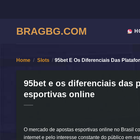
BRAGBG.COM
H
Home
/
Slots
/
95bet E Os Diferenciais Das Plataf
95bet e os diferenciais das
esportivas online
O mercado de apostas esportivas online no Brasil 
internet e pelo interesse constante do público em e