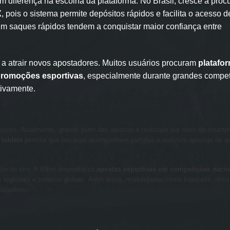
diferença na escolha da plataforma. No Brasil, cresce a procu
X
, pois o sistema permite depósitos rápidos e facilita o acesso d
em saques rápidos tendem a conquistar maior confiança entre
atrair novos apostadores. Muitos usuários procuram
platafo
promoções esportivas
, especialmente durante grandes compet
tivamente.
móveis. Atualmente, grande parte das apostas é realizada por meio de smartp
 tablets
permite que usuários acompanhem partidas e realizem apostas de q
a do site. A 95bet disponibiliza
apostas esportivas em competições nacio
s regionais e torneios globais. Além disso, modalidades como basquete, tênis,
ostadores.