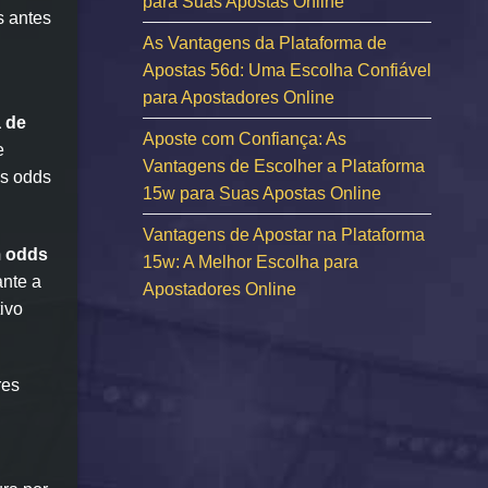
para Suas Apostas Online
s antes
As Vantagens da Plataforma de
Apostas 56d: Uma Escolha Confiável
para Apostadores Online
 de
Aposte com Confiança: As
e
Vantagens de Escolher a Plataforma
as odds
15w para Suas Apostas Online
Vantagens de Apostar na Plataforma
m odds
15w: A Melhor Escolha para
nte a
Apostadores Online
ivo
res