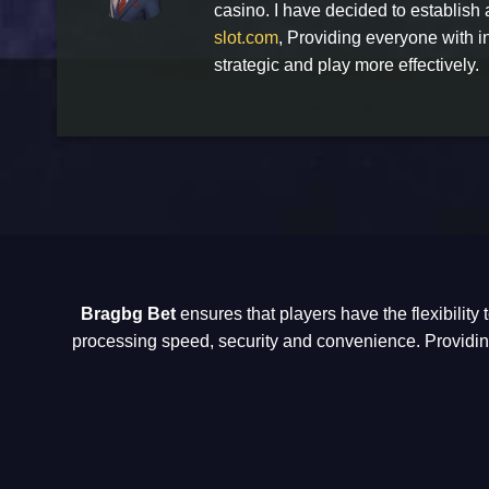
casino. I have decided to establish a
slot.com
, Providing everyone with 
strategic and play more effectively.
Bragbg Bet
ensures that players have the flexibilit
processing speed, security and convenience. Providing a