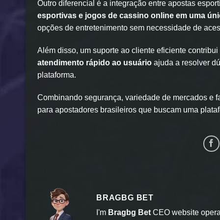
Outro diferencial é a integração entre apostas espor
esportivas e jogos de cassino online em uma úni
opções de entretenimento sem necessidade de acess
Além disso, um suporte ao cliente eficiente contribu
atendimento rápido ao usuário
ajuda a resolver d
plataforma.
Combinando segurança, variedade de mercados e fac
para apostadores brasileiros que buscam uma plataf
BRAGBG BET
I'm
Bragbg Bet
CEO website opera