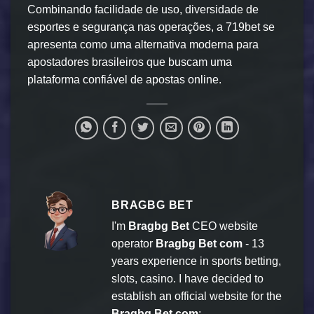
Combinando facilidade de uso, diversidade de
esportes e segurança nas operações, a 719bet se
apresenta como uma alternativa moderna para
apostadores brasileiros que buscam uma
plataforma confiável de apostas online.
BRAGBG BET
I'm
Bragbg Bet
CEO website
operator
Bragbg Bet com
- 13
years experience in sports betting,
slots, casino. I have decided to
establish an official website for the
Bragbg Bet com
: