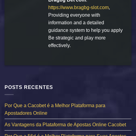
https://www.bragbg-slot.com
,
Providing everyone with
information and a detailed
guidance system to help you apply
Be strategic and play more
effectively.
POSTS RECENTES
Por Que a Cacobet é a Melhor Plataforma para
Apostadores Online
As Vantagens da Plataforma de Apostas Online Cacobet