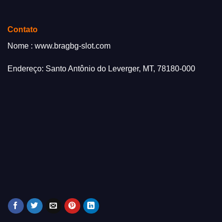
Contato
Nome : www.bragbg-slot.com
Endereço: Santo Antônio do Leverger, MT, 78180-000