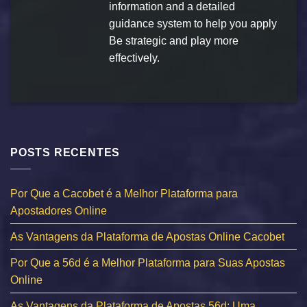
information and a detailed
guidance system to help you apply
Be strategic and play more
effectively.
POSTS RECENTES
Por Que a Cacobet é a Melhor Plataforma para
Apostadores Online
As Vantagens da Plataforma de Apostas Online Cacobet
Por Que a 56d é a Melhor Plataforma para Suas Apostas
Online
As Vantagens da Plataforma de Apostas 56d: Uma