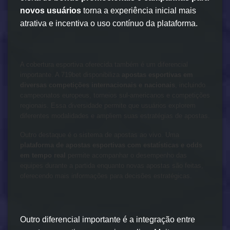
novos usuários
torna a experiência inicial mais
atrativa e incentiva o uso contínuo da plataforma.
A cobertura esportiva oferecida também é um diferencial
importante. A 719bet disponibiliza
apostas esportivas em
diversas competições internacionais e nacionais
, incluindo
campeonatos europeus, torneios sul-americanos e competições
regionais. Essa diversidade permite que usuários explorem
diferentes modalidades e ampliem suas estratégias de apostas.
Outro destaque é o sistema de apostas ao vivo. Uma
plataforma de apostas esportivas com estatísticas e odds
em tempo real
permite acompanhar o desempenho das
equipes durante a partida enquanto novas apostas são feitas,
oferecendo mais informações para decisões estratégicas.
Outro diferencial importante é a integração entre