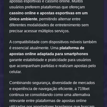
apostas esportivas e cassino online. Muitos
usuários preferem plataformas que ofereçam
cassino online e apostas esportivas em um
único ambiente
, permitindo alternar entre
diferentes modalidades de entretenimento sem
precisar acessar múltiplos serviços.
A compatibilidade com dispositivos móveis também
é essencial atualmente. Uma
plataforma de
apostas online adaptada para smartphones
garante estabilidade e praticidade para usuários
que acompanham partidas e realizam apostas pelo
celular.
Combinando segurança, diversidade de mercados
e experiência de navegação eficiente, a 719bet
continua se consolidando como uma alternativa
relevante entre plataformas de apostas online
utilizadas por apostadores brasileiros que buscam