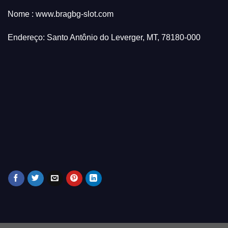
Nome : www.bragbg-slot.com
Endereço: Santo Antônio do Leverger, MT, 78180-000