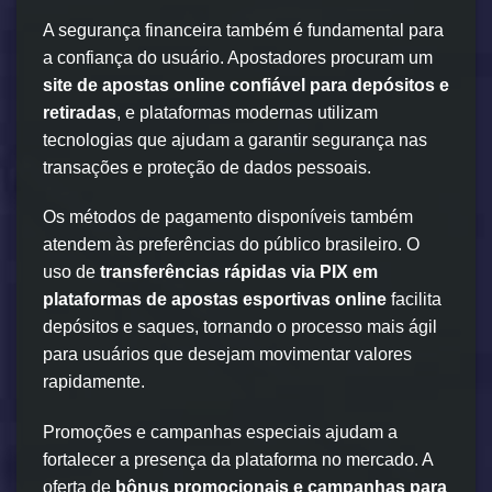
A segurança financeira também é fundamental para
a confiança do usuário. Apostadores procuram um
site de apostas online confiável para depósitos e
retiradas
, e plataformas modernas utilizam
tecnologias que ajudam a garantir segurança nas
transações e proteção de dados pessoais.
Os métodos de pagamento disponíveis também
atendem às preferências do público brasileiro. O
uso de
transferências rápidas via PIX em
plataformas de apostas esportivas online
facilita
depósitos e saques, tornando o processo mais ágil
para usuários que desejam movimentar valores
rapidamente.
Promoções e campanhas especiais ajudam a
fortalecer a presença da plataforma no mercado. A
oferta de
bônus promocionais e campanhas para