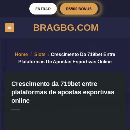
R$500 BÔNUS
ENTRAR
BRAGBG.COM
Home
/
Slots
/
Crescimento Da 719bet Entre
Plataformas De Apostas Esportivas Online
Crescimento da 719bet entre
plataformas de apostas esportivas
online