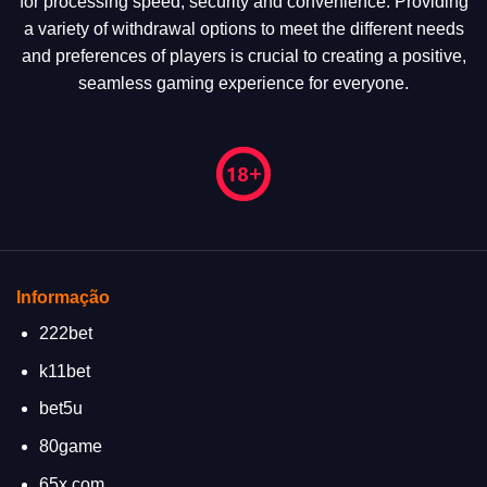
for processing speed, security and convenience. Providing
a variety of withdrawal options to meet the different needs
and preferences of players is crucial to creating a positive,
seamless gaming experience for everyone.
Informação
222bet
k11bet
bet5u
80game
65x.com