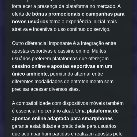
fortalecer a presença da plataforma no mercado. A
oferta de
bônus promocionais e campanhas para
novos usuários
torna a experiência inicial mais
atrativa e incentiva o uso contínuo do serviço.
Outro diferencial importante é a integração entre
apostas esportivas e cassino online. Muitos
usuários preferem plataformas que ofereçam
cassino online e apostas esportivas em um
único ambiente
, permitindo alternar entre
diferentes modalidades de entretenimento sem
precisar acessar diversos sites.
A compatibilidade com dispositivos móveis também
é essencial no cenário atual. Uma
plataforma de
apostas online adaptada para smartphones
garante estabilidade e praticidade para usuários
que acompanham partidas e realizam apostas pelo