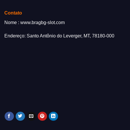
Contato
Nome : www.bragbg-slot.com
Endereço: Santo Antônio do Leverger, MT, 78180-000