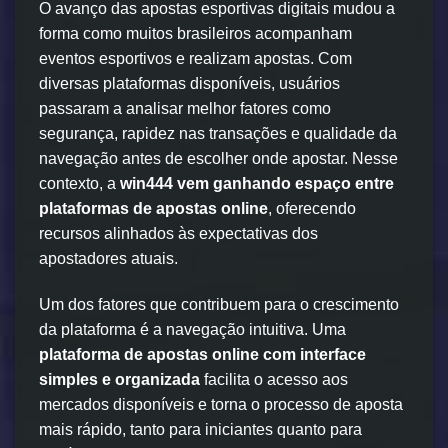
O avanço das apostas esportivas digitais mudou a
forma como muitos brasileiros acompanham
eventos esportivos e realizam apostas. Com
diversas plataformas disponíveis, usuários
passaram a analisar melhor fatores como
segurança, rapidez nas transações e qualidade da
navegação antes de escolher onde apostar. Nesse
contexto, a
win444 vem ganhando espaço entre
plataformas de apostas online
, oferecendo
recursos alinhados às expectativas dos
apostadores atuais.
Um dos fatores que contribuem para o crescimento
da plataforma é a navegação intuitiva. Uma
plataforma de apostas online com interface
simples e organizada
facilita o acesso aos
mercados disponíveis e torna o processo de aposta
mais rápido, tanto para iniciantes quanto para