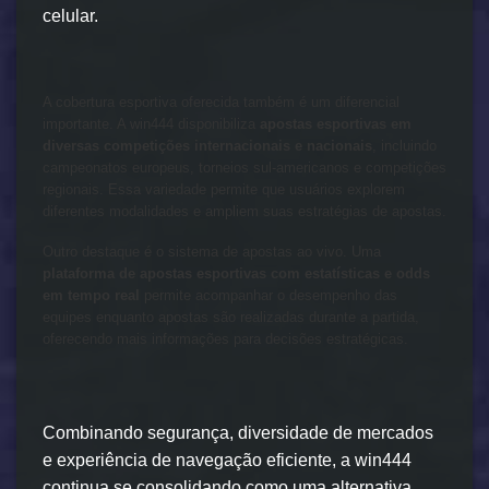
celular.
A cobertura esportiva oferecida também é um diferencial
importante. A win444 disponibiliza
apostas esportivas em
diversas competições internacionais e nacionais
, incluindo
campeonatos europeus, torneios sul-americanos e competições
regionais. Essa variedade permite que usuários explorem
diferentes modalidades e ampliem suas estratégias de apostas.
Outro destaque é o sistema de apostas ao vivo. Uma
plataforma de apostas esportivas com estatísticas e odds
em tempo real
permite acompanhar o desempenho das
equipes enquanto apostas são realizadas durante a partida,
oferecendo mais informações para decisões estratégicas.
Combinando segurança, diversidade de mercados
e experiência de navegação eficiente, a win444
continua se consolidando como uma alternativa