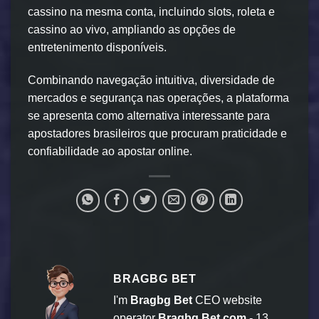
cassino na mesma conta, incluindo slots, roleta e
cassino ao vivo, ampliando as opções de
entretenimento disponíveis.
Combinando navegação intuitiva, diversidade de
mercados e segurança nas operações, a plataforma
se apresenta como alternativa interessante para
apostadores brasileiros que procuram praticidade e
confiabilidade ao apostar online.
BRAGBG BET
I'm
Bragbg Bet
CEO website
operator
Bragbg Bet com
- 13