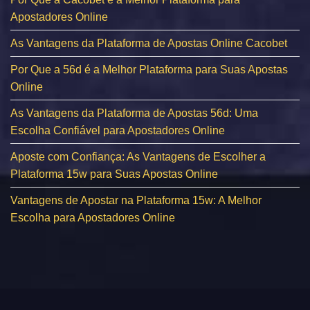
Apostadores Online
As Vantagens da Plataforma de Apostas Online Cacobet
Por Que a 56d é a Melhor Plataforma para Suas Apostas
Online
As Vantagens da Plataforma de Apostas 56d: Uma
Escolha Confiável para Apostadores Online
Aposte com Confiança: As Vantagens de Escolher a
Plataforma 15w para Suas Apostas Online
Vantagens de Apostar na Plataforma 15w: A Melhor
Escolha para Apostadores Online