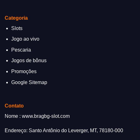
Categoria
Slots
Jogo ao vivo
Pescaria
Jogos de bônus
Promoções
Google Sitemap
Contato
Nome : www.bragbg-slot.com
Endereço: Santo Antônio do Leverger, MT, 78180-000