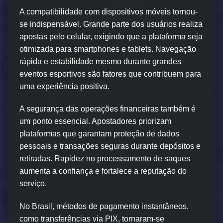
A compatibilidade com dispositivos móveis tornou-
se indispensável. Grande parte dos usuários realiza
apostas pelo celular, exigindo que a plataforma seja
otimizada para smartphones e tablets. Navegação
rápida e estabilidade mesmo durante grandes
eventos esportivos são fatores que contribuem para
uma experiência positiva.
A segurança das operações financeiras também é
um ponto essencial. Apostadores priorizam
plataformas que garantam proteção de dados
pessoais e transações seguras durante depósitos e
retiradas. Rapidez no processamento de saques
aumenta a confiança e fortalece a reputação do
serviço.
No Brasil, métodos de pagamento instantâneos,
como transferências via PIX, tornaram-se