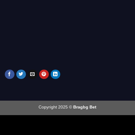
Copyright 2025 ©
Bragbg Bet