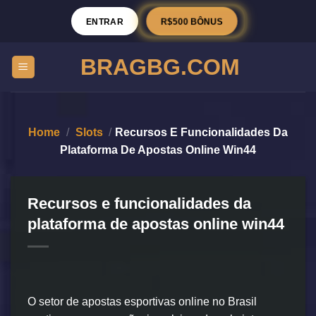
R$500 BÔNUS
ENTRAR
BRAGBG.COM
Home
/
Slots
/
Recursos E Funcionalidades Da
Plataforma De Apostas Online Win44
Recursos e funcionalidades da
plataforma de apostas online win44
O setor de apostas esportivas online no Brasil