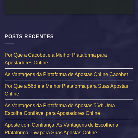
POSTS RECENTES
Por Que a Cacobet é a Melhor Plataforma para
Apostadores Online
As Vantagens da Plataforma de Apostas Online Cacobet
Por Que a 56d é a Melhor Plataforma para Suas Apostas
Online
As Vantagens da Plataforma de Apostas 56d: Uma
Escolha Confiável para Apostadores Online
Aposte com Confiança: As Vantagens de Escolher a
Plataforma 15w para Suas Apostas Online