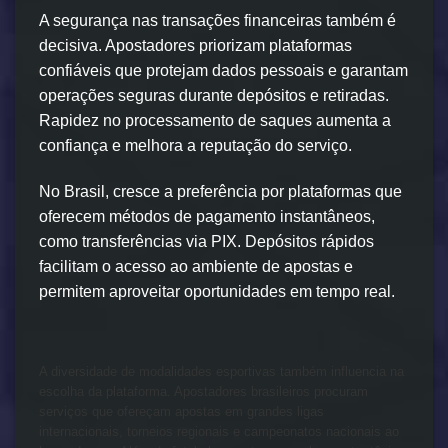
A segurança nas transações financeiras também é
decisiva. Apostadores priorizam plataformas
confiáveis que protejam dados pessoais e garantam
operações seguras durante depósitos e retiradas.
Rapidez no processamento de saques aumenta a
confiança e melhora a reputação do serviço.
No Brasil, cresce a preferência por plataformas que
oferecem métodos de pagamento instantâneos,
como transferências via PIX. Depósitos rápidos
facilitam o acesso ao ambiente de apostas e
permitem aproveitar oportunidades em tempo real.
A diversidade de modalidades esportivas também influencia na
escolha da plataforma. Apostadores brasileiros procuram
serviços que ofereçam apostas em grandes ligas
internacionais, torneios regionais e campeonatos nacionais ao