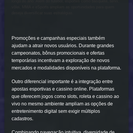
longo do ano. Além do futebol, esportes como basquete, tênis,
vôlei, MMA e eSports ampliam as oportunidades para quem
deseja diversificar suas estratégias.
Promoções e campanhas especiais também
ajudam a atrair novos usuários. Durante grandes
campeonatos, bônus promocionais e ofertas
temporárias incentivam a exploração de novos
mercados e modalidades disponíveis na plataforma.
Outro diferencial importante é a integração entre
apostas esportivas e cassino online. Plataformas
que oferecem jogos como slots, roleta e cassino ao
vivo no mesmo ambiente ampliam as opções de
entretenimento digital sem exigir múltiplos
cadastros.
Combinando navegação intuitiva, diversidade de