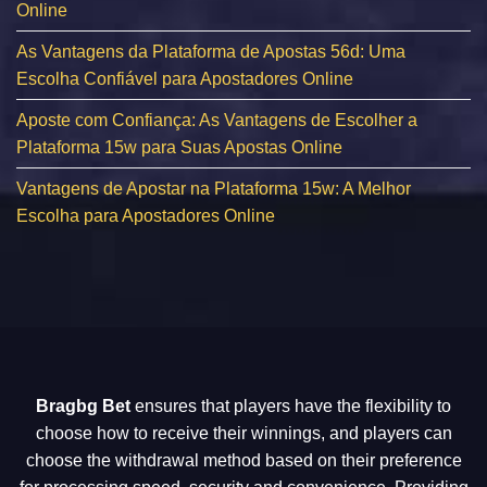
Online
As Vantagens da Plataforma de Apostas 56d: Uma
Escolha Confiável para Apostadores Online
Aposte com Confiança: As Vantagens de Escolher a
Plataforma 15w para Suas Apostas Online
Vantagens de Apostar na Plataforma 15w: A Melhor
Escolha para Apostadores Online
Bragbg Bet
ensures that players have the flexibility to
choose how to receive their winnings, and players can
choose the withdrawal method based on their preference