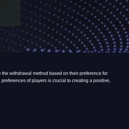
e the withdrawal method based on their preference for
references of players is crucial to creating a positive,