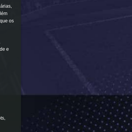
árias,
Além
 que os
a
ade e
ts,