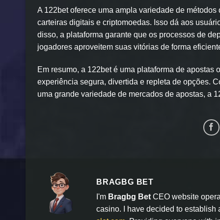
A 122bet oferece uma ampla variedade de métodos de
carteiras digitais e criptomoedas. Isso dá aos usuár
disso, a plataforma garante que os processos de dep
jogadores aproveitem suas vitórias de forma eficient
Em resumo, a 122bet é uma plataforma de apostas 
experiência segura, divertida e repleta de opções. C
uma grande variedade de mercados de apostas, a 12
BRAGBG BET
I'm
Bragbg Bet
CEO website opera
casino. I have decided to establish a