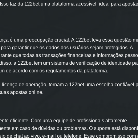
 Isso faz da 122bet uma plataforma acessível, ideal para apost
ança é uma preocupação crucial. A 122bet leva essa questão mu
para garantir que os dados dos usuários sejam protegidos. A
garante que todas as transações financeiras e informações pesso
sso, a 122bet tem um sistema de verificação de identidade pa
ejam de acordo com os regulamentos da plataforma.
licença de operação, tornam a 122bet uma escolha confiável 
uas apostas online.
ente eficiente. Com uma equipe de profissionais altamente
mente em caso de dúvidas ou problemas. O suporte está disponí
eio de chat ao vivo, e-mail ou telefone. Esse compromisso com 