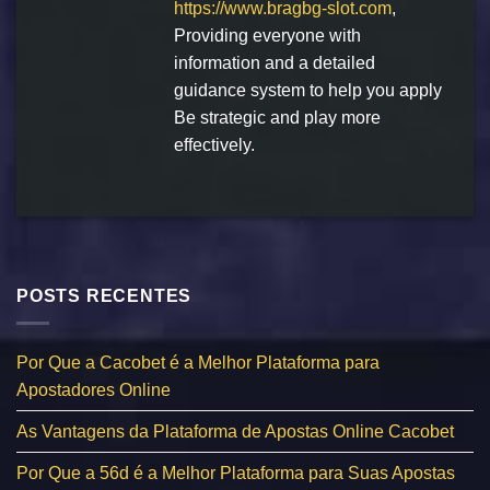
https://www.bragbg-slot.com
,
Providing everyone with
information and a detailed
guidance system to help you apply
Be strategic and play more
effectively.
POSTS RECENTES
Por Que a Cacobet é a Melhor Plataforma para
Apostadores Online
As Vantagens da Plataforma de Apostas Online Cacobet
Por Que a 56d é a Melhor Plataforma para Suas Apostas