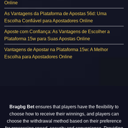
Online
As Vantagens da Plataforma de Apostas 56d: Uma
Escolha Confiável para Apostadores Online
Aposte com Confiança: As Vantagens de Escolher a
Plataforma 15w para Suas Apostas Online
Vantagens de Apostar na Plataforma 15w: A Melhor
Escolha para Apostadores Online
Bragbg Bet
ensures that players have the flexibility to
choose how to receive their winnings, and players can
choose the withdrawal method based on their preference