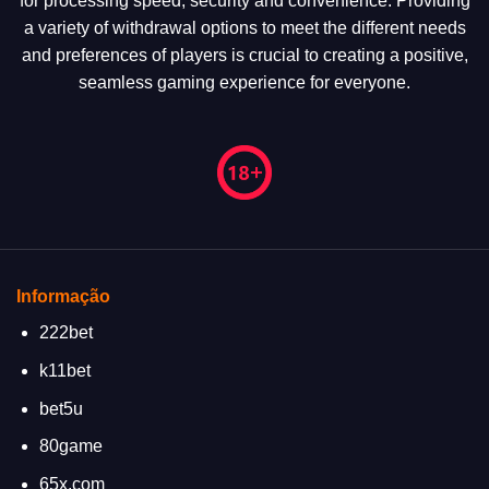
for processing speed, security and convenience. Providing
a variety of withdrawal options to meet the different needs
and preferences of players is crucial to creating a positive,
seamless gaming experience for everyone.
Informação
222bet
k11bet
bet5u
80game
65x.com