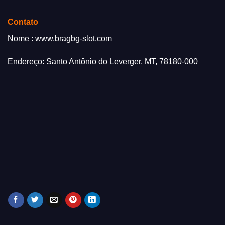
Contato
Nome : www.bragbg-slot.com
Endereço: Santo Antônio do Leverger, MT, 78180-000