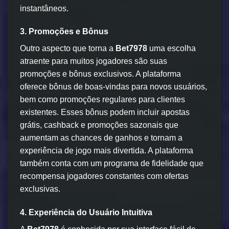
instantâneos.
3.
Promoções e Bônus
Outro aspecto que torna a
Bet7978
uma escolha
atraente para muitos jogadores são suas
promoções e bônus exclusivos. A plataforma
oferece bônus de boas-vindas para novos usuários,
bem como promoções regulares para clientes
existentes. Esses bônus podem incluir apostas
grátis, cashback e promoções sazonais que
aumentam as chances de ganhos e tornam a
experiência de jogo mais divertida. A plataforma
também conta com um programa de fidelidade que
recompensa jogadores constantes com ofertas
exclusivas.
4.
Experiência do Usuário Intuitiva