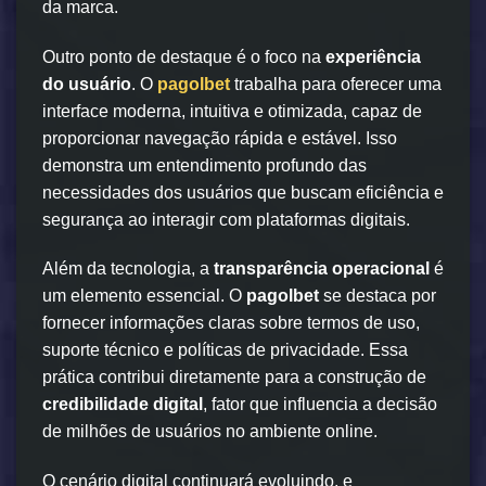
da marca.
Outro ponto de destaque é o foco na
experiência
do usuário
. O
pagolbet
trabalha para oferecer uma
interface moderna, intuitiva e otimizada, capaz de
proporcionar navegação rápida e estável. Isso
demonstra um entendimento profundo das
necessidades dos usuários que buscam eficiência e
segurança ao interagir com plataformas digitais.
Além da tecnologia, a
transparência operacional
é
um elemento essencial. O
pagolbet
se destaca por
fornecer informações claras sobre termos de uso,
suporte técnico e políticas de privacidade. Essa
prática contribui diretamente para a construção de
credibilidade digital
, fator que influencia a decisão
de milhões de usuários no ambiente online.
O cenário digital continuará evoluindo, e