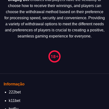
choose how to receive their winnings, and players can
choose the withdrawal method based on their preference
for processing speed, security and convenience. Providing
a variety of withdrawal options to meet the different needs
and preferences of players is crucial to creating a positive,
seamless gaming experience for everyone.
Informação
222bet
k11bet
bet5u