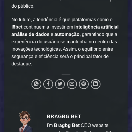
do público.
No futuro, a tendência é que plataformas como o
l6bet
continuem a investir em
inteligência artificial
,
análise de dados
e
automação
, garantindo que a
experiência do usuário se mantenha no centro das
inovações tecnológicas. Assim, o equilíbrio entre
segurança e eficiência será o principal fator de
destaque.
BRAGBG BET
I'm
Bragbg Bet
CEO website