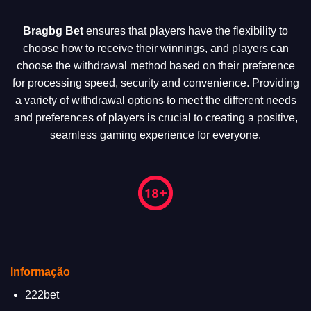
Bragbg Bet
ensures that players have the flexibility to
choose how to receive their winnings, and players can
choose the withdrawal method based on their preference
for processing speed, security and convenience. Providing
a variety of withdrawal options to meet the different needs
and preferences of players is crucial to creating a positive,
seamless gaming experience for everyone.
Informação
222bet