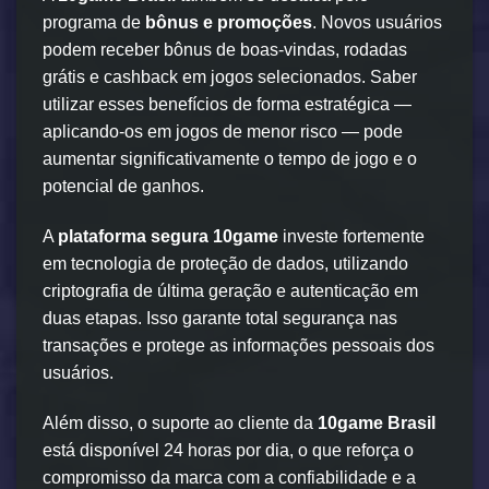
programa de
bônus e promoções
. Novos usuários
podem receber bônus de boas-vindas, rodadas
grátis e cashback em jogos selecionados. Saber
utilizar esses benefícios de forma estratégica —
aplicando-os em jogos de menor risco — pode
aumentar significativamente o tempo de jogo e o
potencial de ganhos.
A
plataforma segura 10game
investe fortemente
em tecnologia de proteção de dados, utilizando
criptografia de última geração e autenticação em
duas etapas. Isso garante total segurança nas
transações e protege as informações pessoais dos
usuários.
Além disso, o suporte ao cliente da
10game Brasil
está disponível 24 horas por dia, o que reforça o
compromisso da marca com a confiabilidade e a