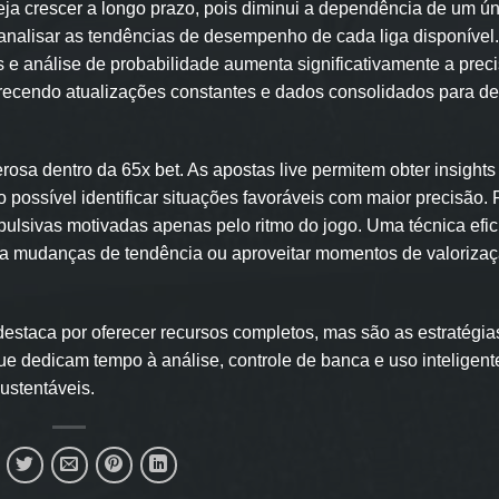
eja crescer a longo prazo, pois diminui a dependência de um ú
m analisar as tendências de desempenho de cada liga disponível.
tos e análise de probabilidade aumenta significativamente a prec
ferecendo atualizações constantes e dados consolidados para d
rosa dentro da 65x bet. As apostas live permitem obter insights
 possível identificar situações favoráveis com maior precisão.
mpulsivas motivadas apenas pelo ritmo do jogo. Uma técnica efic
r a mudanças de tendência ou aproveitar momentos de valoriza
e destaca por oferecer recursos completos, mas são as estratégi
e dedicam tempo à análise, controle de banca e uso inteligent
ustentáveis.