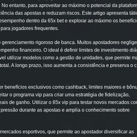
. No entanto, para aproveitar ao máximo o potencial da platafor
iência das apostas e reduzam riscos. Este artigo apresenta táti
esempenho dentro da 65x bet e explorar ao máximo os benefíci
 para jogadores frequentes.
é o gerenciamento rigoroso de banca. Muitos apostadores neglig
nho financeiro. O ideal é definir limites de investimento diá
el utilizar modelos como a gestão de unidades, que permite m
total. A longo prazo, isso aumenta a consistência e preserva o c
er benefícios exclusivos como cashback, limites maiores e bôn
ar o programa vip para criar uma estratégia de fidelização,
ais de ganho. Utilizar o 65x vip para testar novos mercados c
 pressão durante as apostas e amplia o conhecimento sobre
mercados esportivos, que permite ao apostador diversificar as