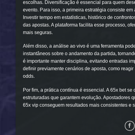
escolhas. Diversificação é essencial para quem des
evento. Para isso, a primeira estratégia consiste e
Investir tempo em estatísticas, histórico de confron
das apostas. A plataforma facilita esse processo, o
mais seguras.
Além disso, a análise ao vivo é uma ferramenta pode
instantâneos sobre o andamento da partida, tornando
é importante manter disciplina, evitando entradas i
definir previamente cenários de aposta, como reagi
odds.
Por fim, a prática contínua é essencial. A 65x bet s
estruturadas que garantem evolução. Apostadores qu
65x vip conseguem resultados mais consistentes e s