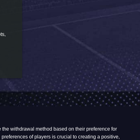
ts,
e the withdrawal method based on their preference for
references of players is crucial to creating a positive,