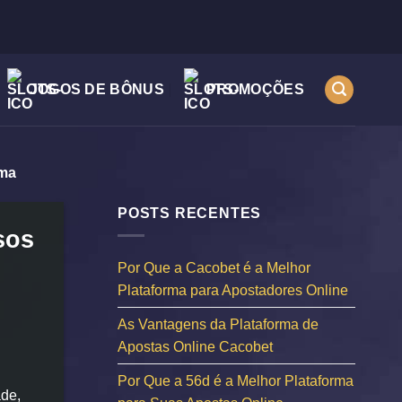
JOGOS DE BÔNUS
PROMOÇÕES
rma
POSTS RECENTES
sos
Por Que a Cacobet é a Melhor
Plataforma para Apostadores Online
As Vantagens da Plataforma de
Apostas Online Cacobet
Por Que a 56d é a Melhor Plataforma
ade,