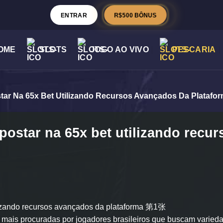
R$500 BÔNUS
ENTRAR
OME
SLOTS
JOGO AO VIVO
PESCARIA
star Na 65x Bet Utilizando Recursos Avançados Da Platafo
apostar na 65x bet utilizando recur
 mais procuradas por jogadores brasileiros que buscam varied