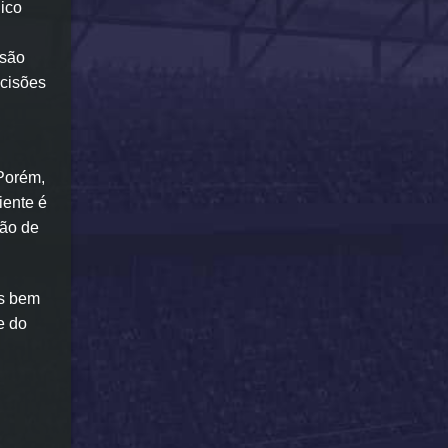
nico
isão
ecisões
 Porém,
iente é
ção de
as bem
e do