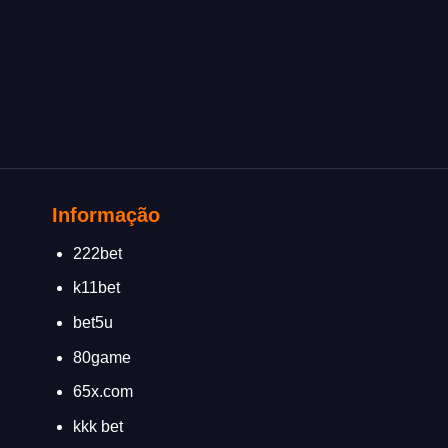
Informação
222bet
k11bet
bet5u
80game
65x.com
kkk bet